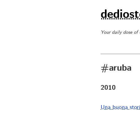
dediost
Your daily dose of
#aruba
2010
Una buona storia