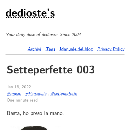
dedioste’s
Your daily dose of dedioste. Since 2004
Archivi
Tags
Manuale del blog
Privacy Policy
Setteperfette 003
Jan 18, 2022
#music
,
#Personale
,
#setteperfette
One minute read
Basta, ho preso la mano.