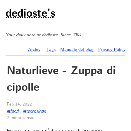
dedioste’s
Your daily dose of dedioste. Since 2004
Archivi
Tags
Manuale del blog
Privacy Policy
Naturlieve - Zuppa di
cipolle
Feb 14, 2022
#food
,
#recensione
2 minutes read