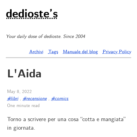
dedioste’s
Your daily dose of dedioste. Since 2004
Archivi
Tags
Manuale del blog
Privacy Policy
L'Aida
May 8, 2022
#libri
,
#recensione
,
#comics
One minute read
Torno a scrivere per una cosa “cotta e mangiata”
in giornata.