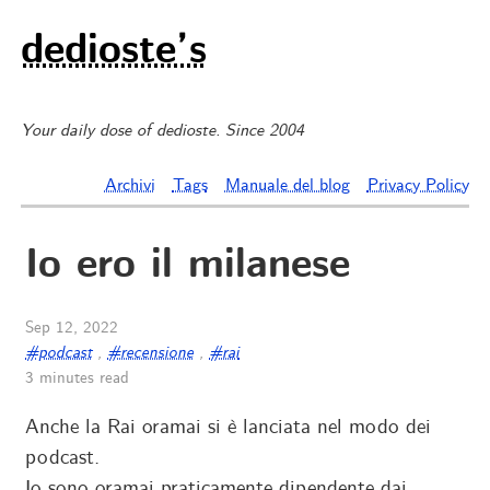
dedioste’s
Your daily dose of dedioste. Since 2004
Archivi
Tags
Manuale del blog
Privacy Policy
Io ero il milanese
Sep 12, 2022
#podcast
,
#recensione
,
#rai
3 minutes read
Anche la Rai oramai si è lanciata nel modo dei
podcast.
Io sono oramai praticamente dipendente dai