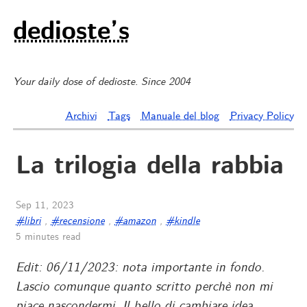
dedioste’s
Your daily dose of dedioste. Since 2004
Archivi
Tags
Manuale del blog
Privacy Policy
La trilogia della rabbia
Sep 11, 2023
#libri
,
#recensione
,
#amazon
,
#kindle
5 minutes read
Edit: 06/11/2023: nota importante in fondo.
Lascio comunque quanto scritto perchè non mi
piace nascondermi. Il bello di cambiare idea.