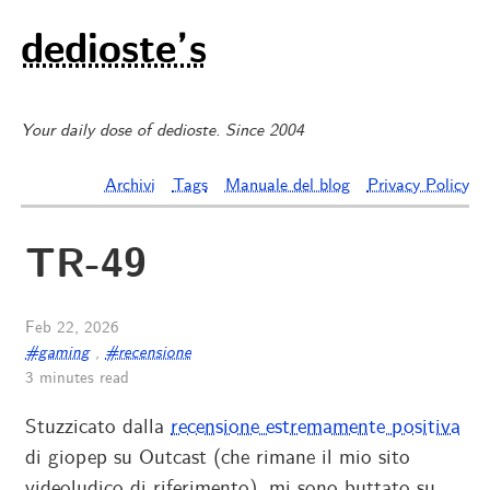
dedioste’s
Your daily dose of dedioste. Since 2004
Archivi
Tags
Manuale del blog
Privacy Policy
TR-49
Feb 22, 2026
#gaming
,
#recensione
3 minutes read
Stuzzicato dalla
recensione estremamente positiva
di giopep su Outcast (che rimane il mio sito
videoludico di riferimento), mi sono buttato su