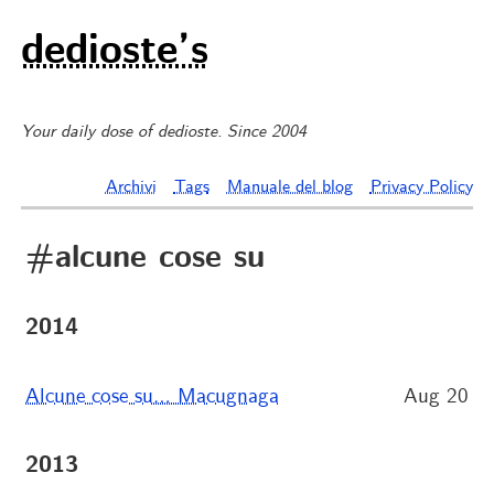
dedioste’s
Your daily dose of dedioste. Since 2004
Archivi
Tags
Manuale del blog
Privacy Policy
#alcune cose su
2014
Alcune cose su… Macugnaga
Aug 20
2013