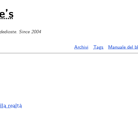
e’s
 dedioste. Since 2004
Archivi
Tags
Manuale del b
lla realtà