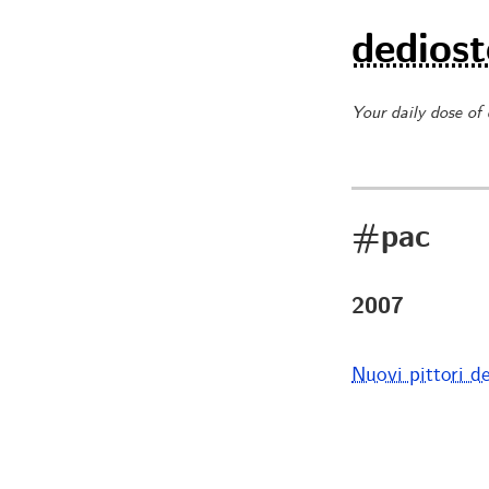
dediost
Your daily dose of
#pac
2007
Nuovi pittori de