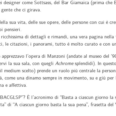
ei designer come Sottsass, del Bar Giamaica (prima che 
a gente che ci girava.
 della sua vita, delle sue opere, delle persone con cui è cr
oi pensieri.
ricchissima di dettagli e rimandi, una vera pagina nella 
lti, le citazioni, i panorami, tutto è molto curato e con u
 apprezzavo l’opera di Manzoni (andate al museo del ‘90
rvi la sua sala, con quegli
Achrome
splendidi). In quest
il medium scelto) prende un ruolo più centrale la person
tà, come una dinamo sempre in movimento, su e giù per 
a e affettiva.
“BACGLSP”? È l’acronimo di “Basta a ciascun giorno la 
ata” di “A ciascun giorno basta la sua pena”, frasetta del