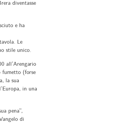
Brera diventasse
esciuto e ha
tavola. Le
no stile unico.
0 all’Arengario
o fumetto (forse
a, la sua
l’Europa, in una
sua pena”,
 Vangelo di