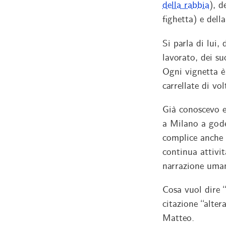
della rabbia
), d
fighetta) e dell
Si parla di lui,
lavorato, dei su
Ogni vignetta è 
carrellate di vo
Già conoscevo e
a Milano a gode
complice anche 
continua attivi
narrazione uman
Cosa vuol dire 
citazione “alter
Matteo.