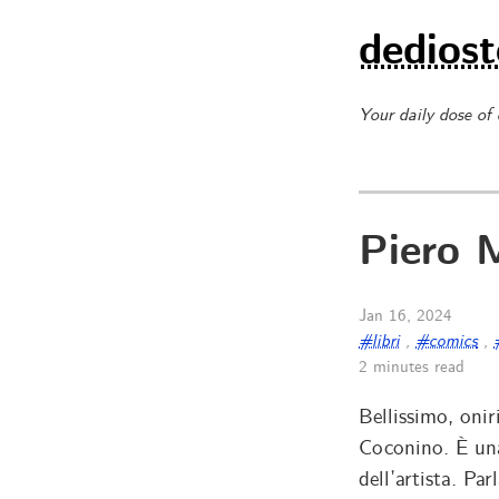
dediost
Your daily dose of
Piero 
Jan 16, 2024
#libri
,
#comics
,
2 minutes read
Bellissimo, onir
Coconino. È un
dell’artista. Pa