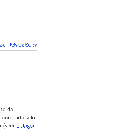
log
Privacy Policy
ito da
 non parla solo
di (vedi
Trilogia