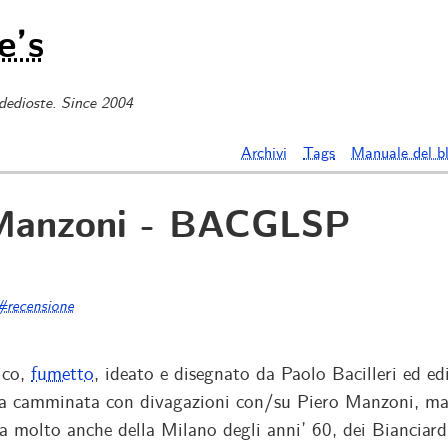
e’s
 dedioste. Since 2004
Archivi
Tags
Manuale del b
Manzoni - BACGLSP
#recensione
ico,
fumetto
, ideato e disegnato da Paolo Bacilleri ed ed
a camminata con divagazioni con/su Piero Manzoni, ma
rla molto anche della Milano degli anni’ 60, dei Bianciar