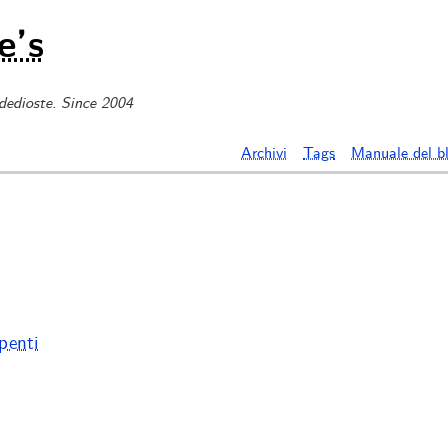
e’s
 dedioste. Since 2004
Archivi
Tags
Manuale del b
penti