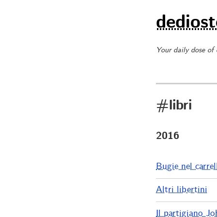
dediost
Your daily dose of
#libri
2016
Bugie nel carrel
Altri libertini
Il partigiano J