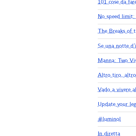
101 cose da far
No speed limit:
The Breaks of 
Se una notte d’
Manna: Two Vis
Altro tiro, altr
Vado a vivere al
Update your le
#luminol
In diretta