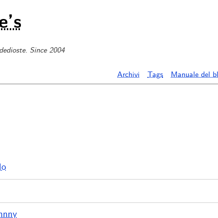
e’s
 dedioste. Since 2004
Archivi
Tags
Manuale del b
lo
ohnny