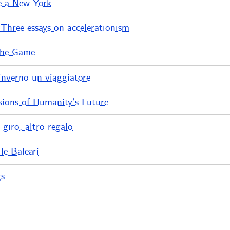
e a New York
 Three essays on accelerationism
the Game
inverno un viaggiatore
ions of Humanity’s Future
o giro, altro regalo
le Baleari
gs